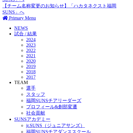
【チーム名称変更のお知らせ】「ハカタネクスト福岡
SUNS」へ
Primary Menu
NEWS
試合 / 結果
2024
2023
2022
2021
2020
2019
2018
2017
TEAM
選手
スタッフ
福岡SUNSチアリーダーズ
プロフィール&創部変遷
社会貢献
SUNSアカデミー
jr.SUNS（ジュニアサンズ）
福岡SUNSチアダンススクール