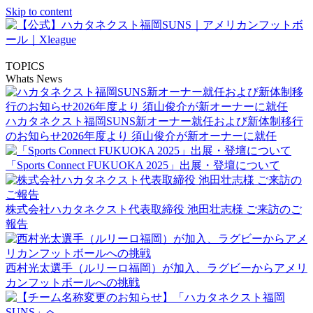
Skip to content
TOPICS
Whats News
ハカタネクスト福岡SUNS新オーナー就任および新体制移行
のお知らせ2026年度より 須山俊介が新オーナーに就任
「Sports Connect FUKUOKA 2025」出展・登壇について
株式会社ハカタネクスト代表取締役 池田壮志様 ご来訪のご
報告
西村光太選手（ルリーロ福岡）が加入、ラグビーからアメリ
カンフットボールへの挑戦