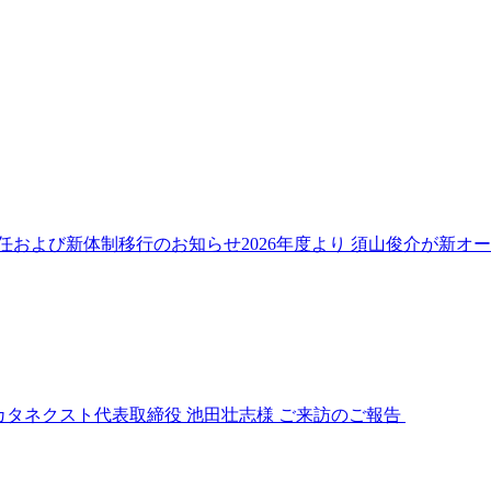
任および新体制移行のお知らせ2026年度より 須山俊介が新オ
カタネクスト代表取締役 池田壮志様 ご来訪のご報告