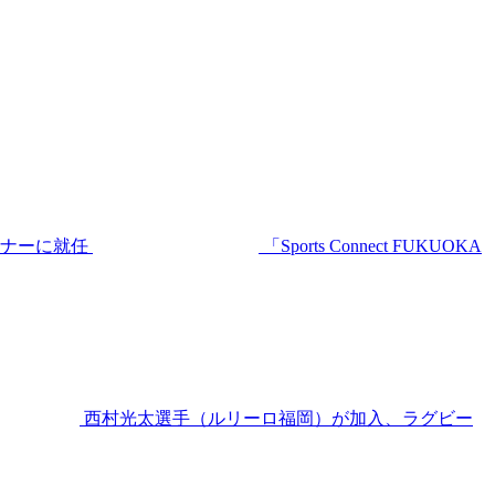
ーナーに就任
「Sports Connect FUKUOKA
西村光太選手（ルリーロ福岡）が加入、ラグビー