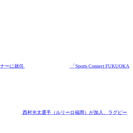
ーナーに就任
「Sports Connect FUKUOKA
西村光太選手（ルリーロ福岡）が加入、ラグビー