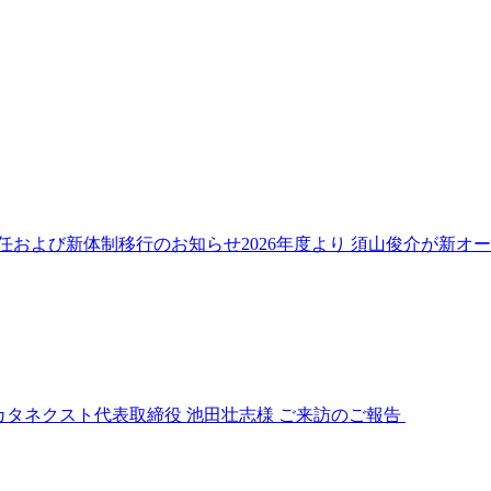
任および新体制移行のお知らせ2026年度より 須山俊介が新オ
カタネクスト代表取締役 池田壮志様 ご来訪のご報告