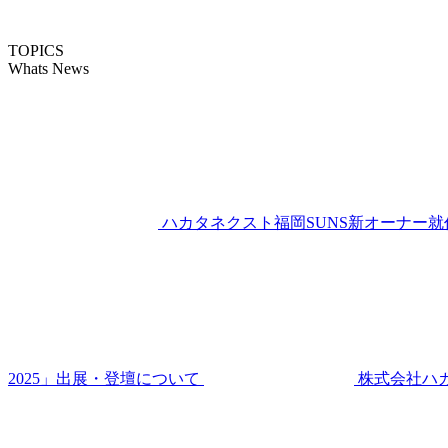
TOPICS
Whats News
ハカタネクスト福岡SUNS新オーナー就
2025」出展・登壇について
株式会社ハ