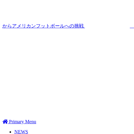
からアメリカンフットボールへの挑戦
Primary Menu
NEWS