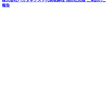
株式会社ハカタネクスト代表取締役 池田壮志様 ご来訪のご
報告