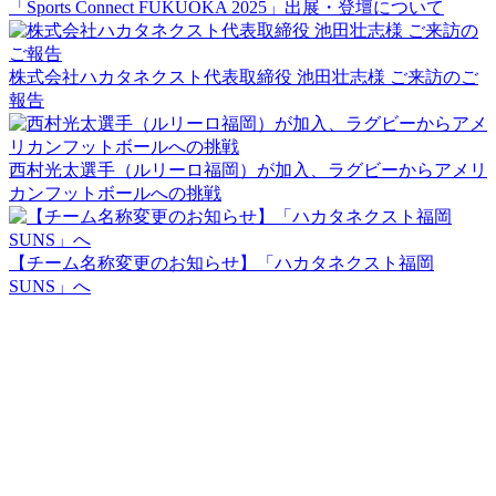
「Sports Connect FUKUOKA 2025」出展・登壇について
株式会社ハカタネクスト代表取締役 池田壮志様 ご来訪のご
報告
西村光太選手（ルリーロ福岡）が加入、ラグビーからアメリ
カンフットボールへの挑戦
【チーム名称変更のお知らせ】「ハカタネクスト福岡
SUNS」へ