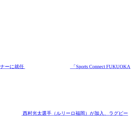
ーナーに就任
「Sports Connect FUKUOKA
西村光太選手（ルリーロ福岡）が加入、ラグビー