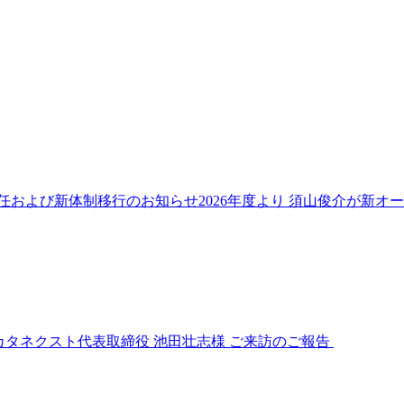
任および新体制移行のお知らせ2026年度より 須山俊介が新オ
カタネクスト代表取締役 池田壮志様 ご来訪のご報告