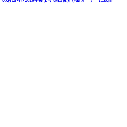
のお知らせ2026年度より 須山俊介が新オーナーに就任