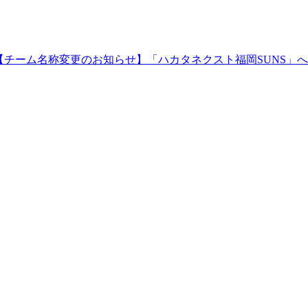
【チーム名称変更のお知らせ】「ハカタネクスト福岡SUNS」へ