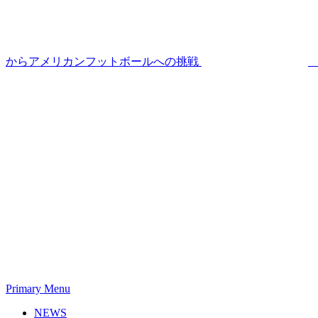
からアメリカンフットボールへの挑戦
Primary Menu
NEWS