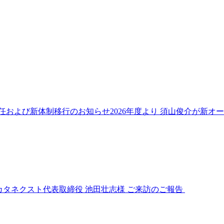
任および新体制移行のお知らせ2026年度より 須山俊介が新オ
カタネクスト代表取締役 池田壮志様 ご来訪のご報告