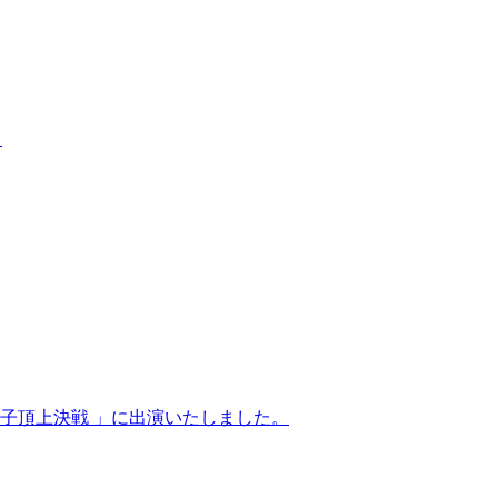
）
子頂上決戦 」に出演いたしました。