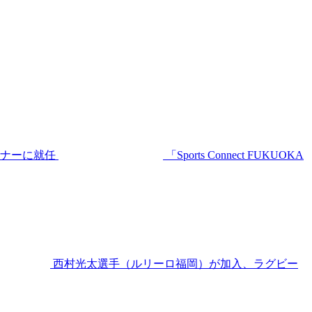
ーナーに就任
「Sports Connect FUKUOKA
西村光太選手（ルリーロ福岡）が加入、ラグビー