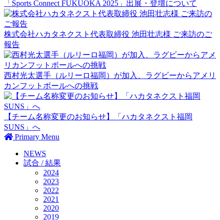
「Sports Connect FUKUOKA 2025」出展・登壇について
株式会社ハカタネクスト代表取締役 池田壮志様 ご来訪のご
報告
西村光太選手（ルリーロ福岡）が加入、ラグビーからアメリ
カンフットボールへの挑戦
【チーム名称変更のお知らせ】「ハカタネクスト福岡
SUNS」へ
Primary Menu
NEWS
試合 / 結果
2024
2023
2022
2021
2020
2019