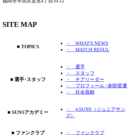
福岡市早良区室見4丁目10-12
SITE MAP
・ WHAT'S NEWS
■ TOPICS
・ MATCH RESUL
・ 選手
・ スタッフ
■ 選手･スタッフ
・ チアリーダー
・ プロフィール / 創部変遷
・ 社会貢献
・ jr.SUNS（ジュニアサン
■ SUNSアカデミー
ズ）
■ ファンクラブ
・ ファンクラブ