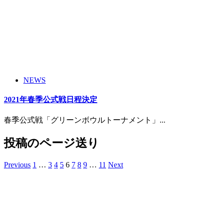
NEWS
2021年春季公式戦日程決定
春季公式戦「グリーンボウルトーナメント」...
投稿のページ送り
Previous
1
…
3
4
5
6
7
8
9
…
11
Next