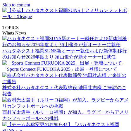
Skip to content
TOPICS
Whats News
ハカタネクスト福岡SUNS新オーナー就任および新体制移行
のお知らせ2026年度より 須山俊介が新オーナーに就任
「Sports Connect FUKUOKA 2025」出展・登壇について
株式会社ハカタネクスト代表取締役 池田壮志様 ご来訪のご
報告
西村光太選手（ルリーロ福岡）が加入、ラグビーからアメリ
カンフットボールへの挑戦