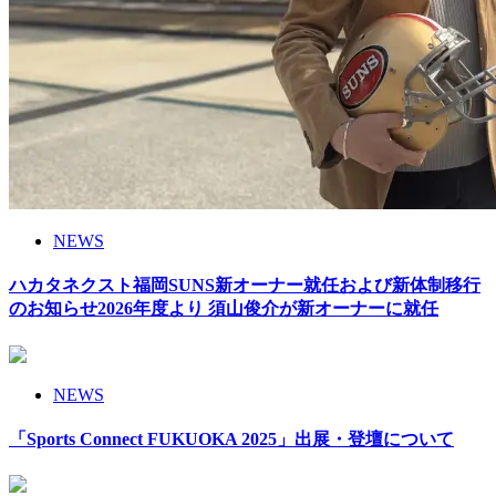
NEWS
ハカタネクスト福岡SUNS新オーナー就任および新体制移行
のお知らせ2026年度より 須山俊介が新オーナーに就任
NEWS
「Sports Connect FUKUOKA 2025」出展・登壇について