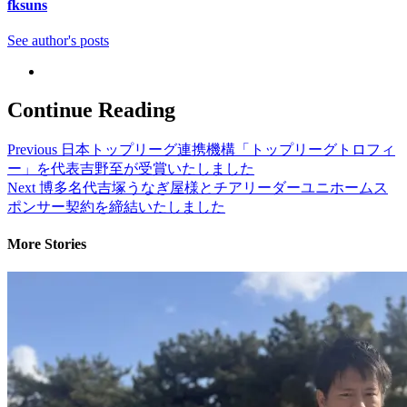
fksuns
See author's posts
Continue Reading
Previous
日本トップリーグ連携機構「トップリーグトロフィ
ー」を代表吉野至が受賞いたしました
Next
博多名代吉塚うなぎ屋様とチアリーダーユニホームス
ポンサー契約を締結いたしました
More Stories