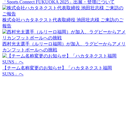
「Sports Connect FUKUOKA 2025」出展・登壇について
株式会社ハカタネクスト代表取締役 池田壮志様 ご来訪のご
報告
西村光太選手（ルリーロ福岡）が加入、ラグビーからアメリ
カンフットボールへの挑戦
【チーム名称変更のお知らせ】「ハカタネクスト福岡
SUNS」へ