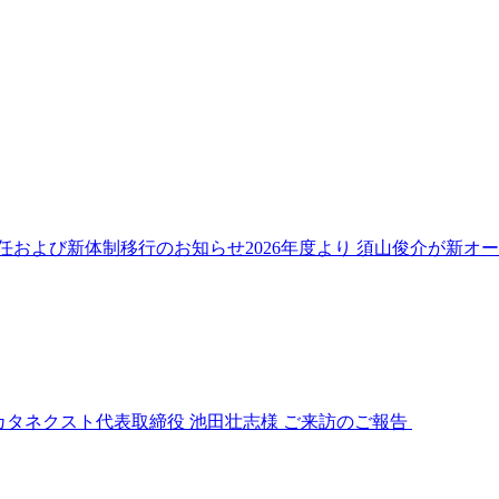
任および新体制移行のお知らせ2026年度より 須山俊介が新オ
カタネクスト代表取締役 池田壮志様 ご来訪のご報告