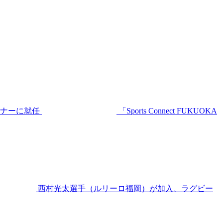
ーナーに就任
「Sports Connect FUKUOKA
西村光太選手（ルリーロ福岡）が加入、ラグビー