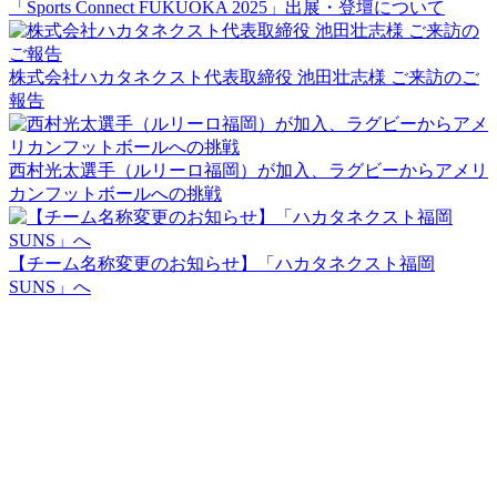
「Sports Connect FUKUOKA 2025」出展・登壇について
株式会社ハカタネクスト代表取締役 池田壮志様 ご来訪のご
報告
西村光太選手（ルリーロ福岡）が加入、ラグビーからアメリ
カンフットボールへの挑戦
【チーム名称変更のお知らせ】「ハカタネクスト福岡
SUNS」へ